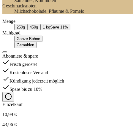
Santander
, Kolumbien
Geschmacksnoten
Milchschokolade, Pflaume & Pomelo
Menge
250g
450g
1 kg
Save
11
%
Mahlgrad
Ganze Bohne
Gemahlen
Abonniere
&
spare
Frisch geröstet
Kostenloser Versand
Kündigung jederzeit möglich
Spare bis zu 10%
Einzelkauf
10,99 €
43,96 €