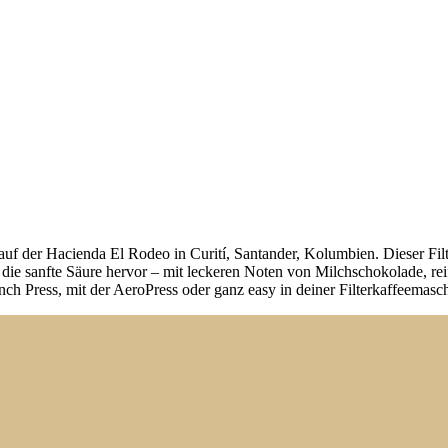
auf der Hacienda El Rodeo in Curití, Santander, Kolumbien. Dieser Filte
 die sanfte Säure hervor – mit leckeren Noten von Milchschokolade, rei
nch Press, mit der AeroPress oder ganz easy in deiner Filterkaffeemasc