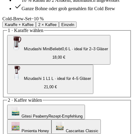
10 % Rabatt ab 2 Artikeln, automatisch angewendet
Ganze Bohne oder grob gemahlen für Cold Brew
Cold-Brew-Set
−10 %
Karaffe + Kaffee
2 × Kaffee
Einzeln
1 · Karaffe wählen
Mizudashi Mini
Beliebt
0,6 L · ideal für 2–3 Gläser
18,00 €
Mizudashi 1 L
1 L · ideal für 4–5 Gläser
21,00 €
2 · Kaffee wählen
Gitesi Peaberry
Rezept-Empfehlung
Pimienta Honey
Cascaritas Classic