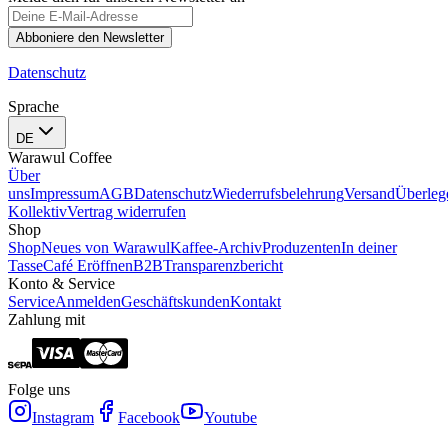
Abboniere den Newsletter
Datenschutz
Sprache
DE
Warawul Coffee
Über
uns
Impressum
AGB
Datenschutz
Wiederrufsbelehrung
Versand
Überleg
Kollektiv
Vertrag widerrufen
Shop
Shop
Neues von Warawul
Kaffee-Archiv
Produzenten
In deiner
Tasse
Café Eröffnen
B2B
Transparenzbericht
Konto & Service
Service
Anmelden
Geschäftskunden
Kontakt
Zahlung mit
Folge uns
Instagram
Facebook
Youtube