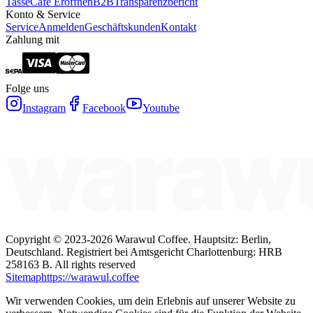
Tasse
Café Eröffnen
B2B
Transparenzbericht
Konto & Service
Service
Anmelden
Geschäftskunden
Kontakt
Zahlung mit
Folge uns
Instagram
Facebook
Youtube
Copyright ©
2023-2026
Warawul Coffee
.
Hauptsitz: Berlin,
Deutschland.
Registriert bei Amtsgericht Charlottenburg: HRB
258163 B.
All rights reserved
Sitemap
https://warawul.coffee
Wir verwenden Cookies, um dein Erlebnis auf unserer Website zu