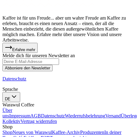
Kaffee ist für uns Freude... aber um wahre Freude am Kaffee zu
erleben, braucht es einen neuen Ansatz – einen, der all die
Menschen einbezieht, die diesen außergewöhnlichen Kaffee
möglich machen. Erfahre mehr über unsere Vision und unsere
Arbeitsweise.
Erfahre mehr
Melde dich für unseren Newsletter an
Abboniere den Newsletter
Datenschutz
Sprache
DE
Warawul Coffee
Über
uns
Impressum
AGB
Datenschutz
Wiederrufsbelehrung
Versand
Überleg
Kollektiv
Vertrag widerrufen
Shop
Shop
Neues von Warawul
Kaffee-Archiv
Produzenten
In deiner