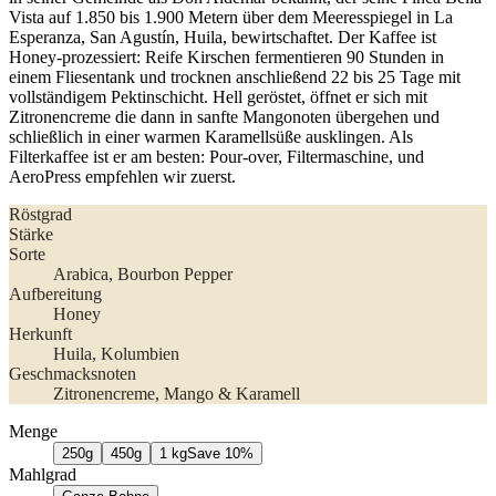
Vista auf 1.850 bis 1.900 Metern über dem Meeresspiegel in La
Esperanza, San Agustín, Huila, bewirtschaftet. Der Kaffee ist
Honey-prozessiert: Reife Kirschen fermentieren 90 Stunden in
einem Fliesentank und trocknen anschließend 22 bis 25 Tage mit
vollständigem Pektinschicht. Hell geröstet, öffnet er sich mit
Zitronencreme die dann in sanfte Mangonoten übergehen und
schließlich in einer warmen Karamellsüße ausklingen. Als
Filterkaffee ist er am besten: Pour-over, Filtermaschine, und
AeroPress empfehlen wir zuerst.
Röstgrad
Stärke
Sorte
Arabica
, Bourbon Pepper
Aufbereitung
Honey
Herkunft
Huila
, Kolumbien
Geschmacksnoten
Zitronencreme, Mango & Karamell
Menge
250g
450g
1 kg
Save
10
%
Mahlgrad