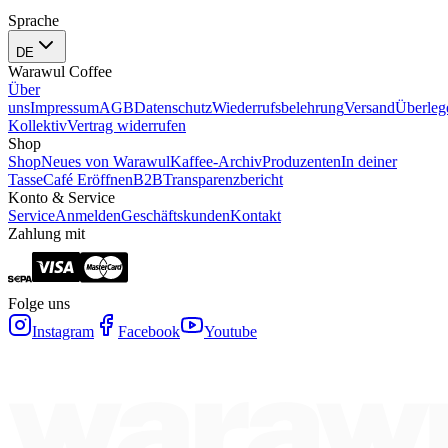
Sprache
DE
Warawul Coffee
Über
uns
Impressum
AGB
Datenschutz
Wiederrufsbelehrung
Versand
Überleg
Kollektiv
Vertrag widerrufen
Shop
Shop
Neues von Warawul
Kaffee-Archiv
Produzenten
In deiner
Tasse
Café Eröffnen
B2B
Transparenzbericht
Konto & Service
Service
Anmelden
Geschäftskunden
Kontakt
Zahlung mit
Folge uns
Instagram
Facebook
Youtube