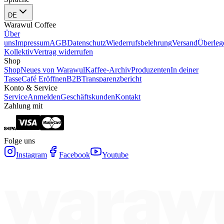
DE
Warawul Coffee
Über
uns
Impressum
AGB
Datenschutz
Wiederrufsbelehrung
Versand
Überleg
Kollektiv
Vertrag widerrufen
Shop
Shop
Neues von Warawul
Kaffee-Archiv
Produzenten
In deiner
Tasse
Café Eröffnen
B2B
Transparenzbericht
Konto & Service
Service
Anmelden
Geschäftskunden
Kontakt
Zahlung mit
Folge uns
Instagram
Facebook
Youtube