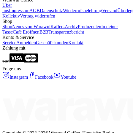
Über
uns
Impressum
AGB
Datenschutz
Wiederrufsbelehrung
Versand
Überleg
Kollektiv
Vertrag widerrufen
Shop
Shop
Neues von Warawul
Kaffee-Archiv
Produzenten
In deiner
Tasse
Café Eröffnen
B2B
Transparenzbericht
Konto & Service
Service
Anmelden
Geschäftskunden
Kontakt
Zahlung mit
Folge uns
Instagram
Facebook
Youtube
Copyright ©
2023-2026
Warawul Coffee
.
Hauptsitz: Berlin,